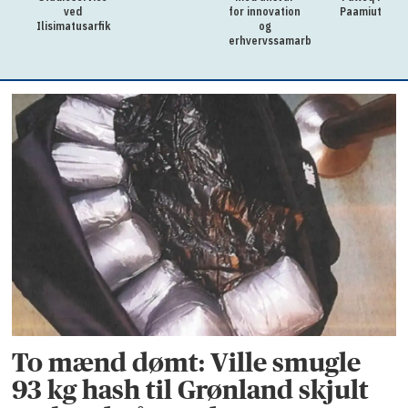
ved
for innovation
Paamiut
Ilisimatusarfik
og
erhvervssamarbejde
To mænd dømt: Ville smugle
93 kg hash til Grønland skjult