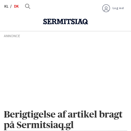
KL
DK
Log ind
ANNONCE
Berigtigelse af artikel bragt
på Sermitsiaq.gl