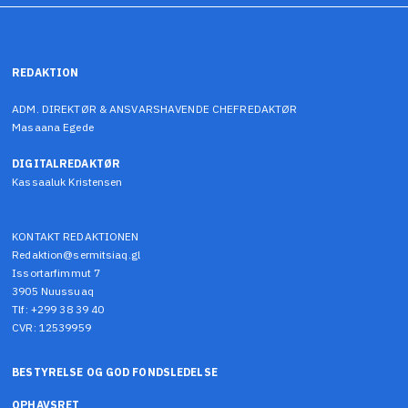
REDAKTION
ADM. DIREKTØR & ANSVARSHAVENDE CHEFREDAKTØR
Masaana Egede
DIGITALREDAKTØR
Kassaaluk Kristensen
KONTAKT REDAKTIONEN
Redaktion@sermitsiaq.gl
Issortarfimmut 7
3905 Nuussuaq
Tlf: +299 38 39 40
CVR: 12539959
BESTYRELSE OG GOD FONDSLEDELSE
OPHAVSRET