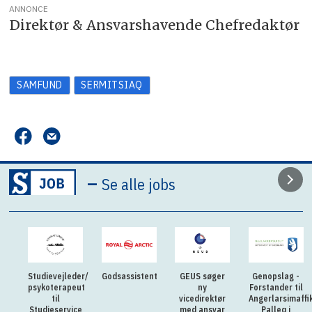
ANNONCE
Direktør & Ansvarshavende Chefredaktør
SAMFUND
SERMITSIAQ
–
Se alle jobs
Studievejleder/
Godsassistent
GEUS søger
Genopslag -
psykoterapeut
ny
Forstander til
til
vicedirektør
Angerlarsimaffi
Studieservice
med ansvar
Palleq i