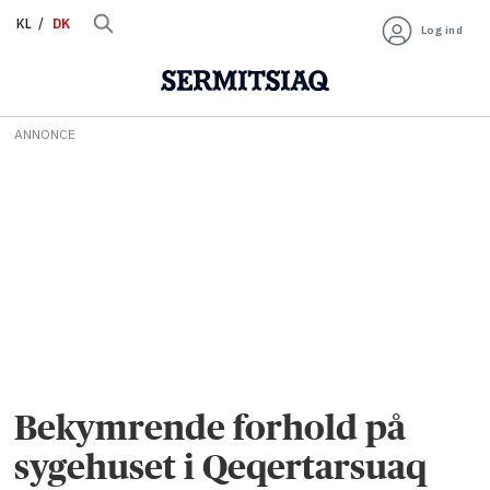
KL
DK
Log ind
ANNONCE
Bekymrende forhold på
sygehuset i Qeqertarsuaq