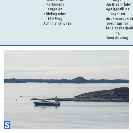
Parlament
Justitsområdet
søger en
og Ligestilling
afdelingschef
søger en
til HR-og
direktionssekre
Administrationsafdelingen
med flair for
ledelsesbetjeni
og
koordinering