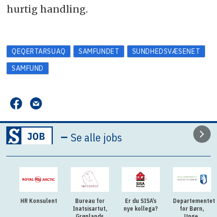
hurtig handling.
QEQERTARSUAQ
SAMFUNDET
SUNDHEDSVÆSENET
SAMFUND
–
Se alle jobs
HR Konsulent
Bureau for
Er du SISA’s
Departementet
Inatsisartut,
nye kollega?
for Børn,
Grønlands
Unge,