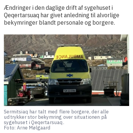
Ændringer i den daglige drift af sygehuset i
Qeqertarsuaq har givet anledning til alvorlige
bekymringer blandt personale og borgere.
Sermitsiaq har talt med flere borgere, der alle
udtrykker stor bekymring over situationen på
sygehuset i Qeqertarsuaq.
Foto: Arne Mølgaard