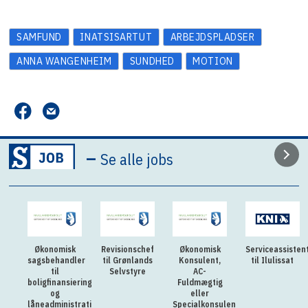
SAMFUND
INATSISARTUT
ARBEJDSPLADSER
ANNA WANGENHEIM
SUNDHED
MOTION
–
Se alle jobs
Økonomisk
Revisionschef
Økonomisk
Serviceassisten
sagsbehandler
til Grønlands
Konsulent,
til Ilulissat
til
Selvstyre
AC-
boligfinansiering
Fuldmægtig
og
eller
låneadministration
Specialkonsulent