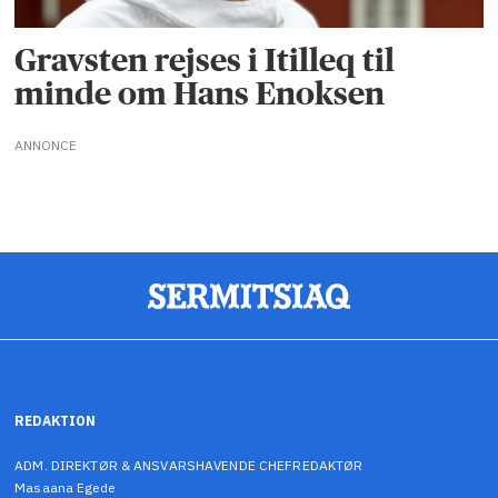
Gravsten rejses i Itilleq til
minde om Hans Enoksen
ANNONCE
REDAKTION
ADM. DIREKTØR & ANSVARSHAVENDE CHEFREDAKTØR
Masaana Egede