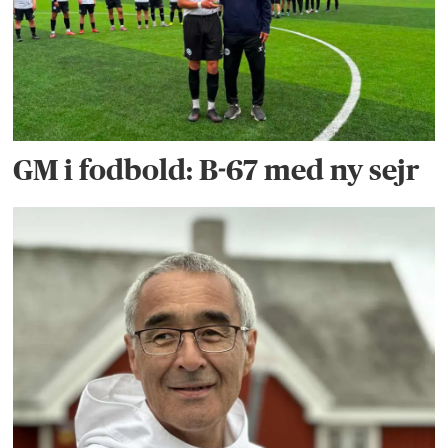
GM i fodbold: B-67 med ny sejr