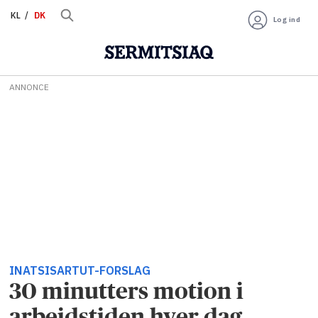
KL
DK
Log ind
ANNONCE
INATSISARTUT-FORSLAG
30 minutters motion i
arbejdstiden hver dag