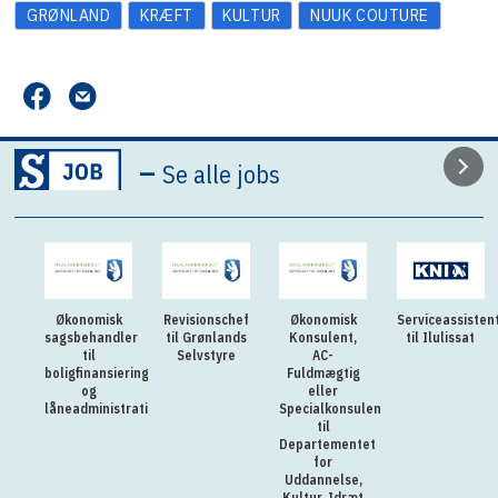
GRØNLAND
KRÆFT
KULTUR
NUUK COUTURE
–
Se alle jobs
Økonomisk
Revisionschef
Økonomisk
Serviceassisten
sagsbehandler
til Grønlands
Konsulent,
til Ilulissat
til
Selvstyre
AC-
boligfinansiering
Fuldmægtig
og
eller
låneadministration
Specialkonsulent
til
Departementet
for
Uddannelse,
Kultur, Idræt