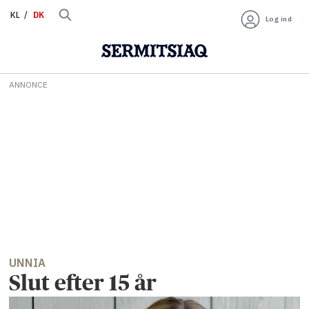
KL
DK
Log ind
ANNONCE
UNNIA
Slut efter 15 år