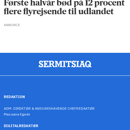
Første halvår bød på 12 procent
flere flyrejsende til udlandet
ANNONCE
REDAKTION
ADM. DIREKTØR & ANSVARSHAVENDE CHEFREDAKTØR
Masaana Egede
DIGITALREDAKTØR