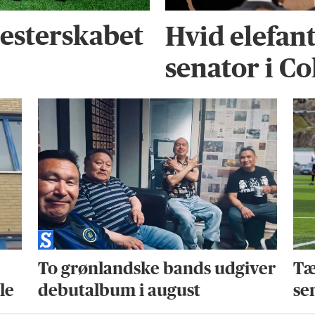
esterskabet
Hvid elefan
senator i C
To grønlandske bands udgiver
Tæ
le
debutalbum i august
se