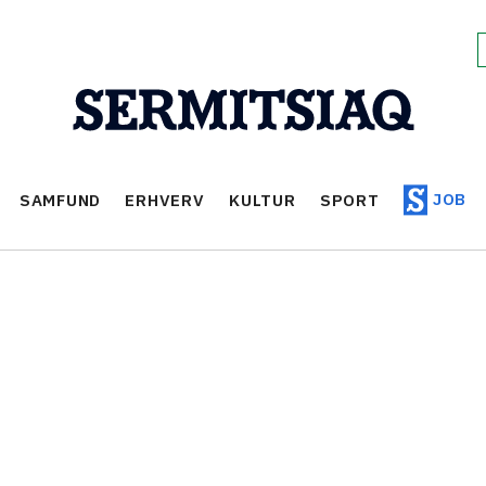
JOB
SAMFUND
ERHVERV
KULTUR
SPORT