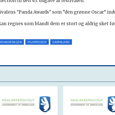
election til den 43. udgave af festivalen.
tivalens "Panda Awards" som “den grønne Oscar” ind
 kan regnes som blandt dem er stort og aldrig sket før
ORANDRINGER
FILMPRISER
GRØNLAND