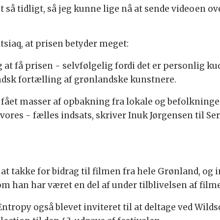
yst så tidligt, så jeg kunne lige nå at sende videoen o
iaq, at prisen betyder meget:
 at få prisen - selvfølgelig fordi det er personlig 
andsk fortælling af grønlandske kunstnere.
fået masser af opbakning fra lokale og befolkningen
 vores - fælles indsats, skriver Inuk Jørgensen til Se
at takke for bidrag til filmen fra hele Grønland, og 
m han har været en del af under tilblivelsen af film
Entropy også blevet inviteret til at deltage ved Wild