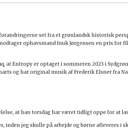
randringerne set fra et grønlandsk historisk persp
 modtager ophavsmand Inuk Jørgensen en pris for fil
iaq, at Entropy er optaget i sommeren 2023 i Sydgrø
rts og har original musik af Frederik Elsner fra Nan
else, at han torsdag har været tidligt oppe for at la
, inden jeg skulle på arbejde og børne afleveres i sk