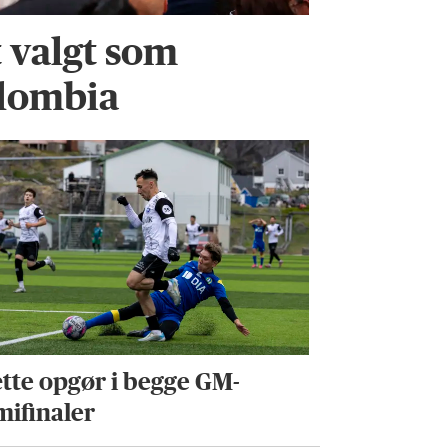
t valgt som
olombia
tte opgør i begge GM-
mifinaler