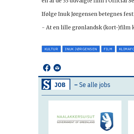
en af de 33 udvalgte film i Official S
Ifølge Inuk Jørgensen betegnes fes
- At en lille grønlandsk (kort-)film
KULTUR
INUK JØRGENSEN
FILM
KLIMAF
–
Se alle jobs