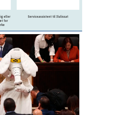
g eller
Serviceassistent til Ilulissat
Souschef til Allo
et for
irke