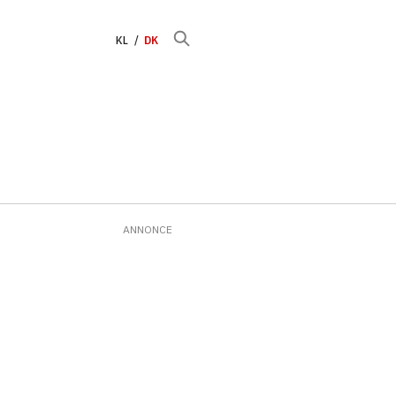
KL
DK
ANNONCE