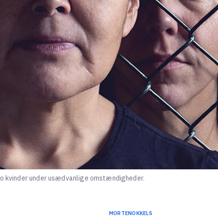
 to kvinder under usædvanlige omstændigheder.
MORTEN
OKKELS