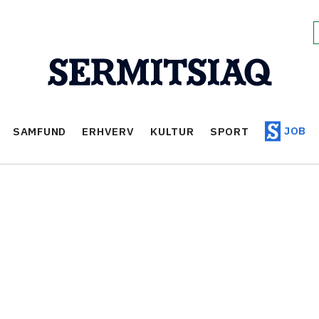
JOB
SAMFUND
ERHVERV
KULTUR
SPORT