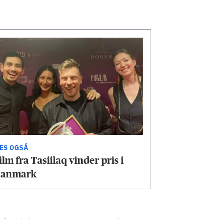
ÆS OGSÅ
ilm fra Tasiilaq vinder pris i
anmark