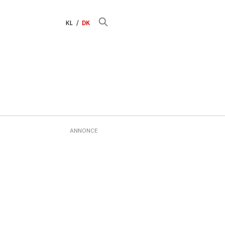
KL
DK
ANNONCE