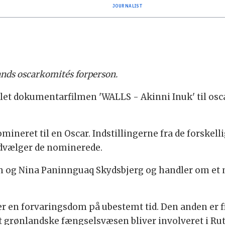
JOURNALIST
nds oscarkomités forperson.
llet dokumentarfilmen 'WALLS - Akinni Inuk' til osc
omineret til en Oscar. Indstillingerne fra de forskell
udvælger de nominerede.
dam og Nina Paninnguaq Skydsbjerg og handler om e
er en forvaringsdom på ubestemt tid. Den anden er f
 grønlandske fængselsvæsen bliver involveret i Ru