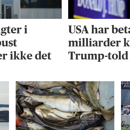
gter i
USA har bet
bust
milliarder k
r ikke det
Trump-told