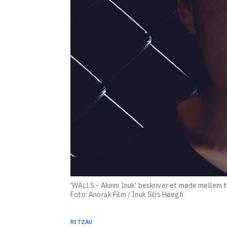
'WALLS - Akinni Inuk' beskriver et møde mellem
Foto: Anorak Film / Inuk Silis Høegh
RITZAU