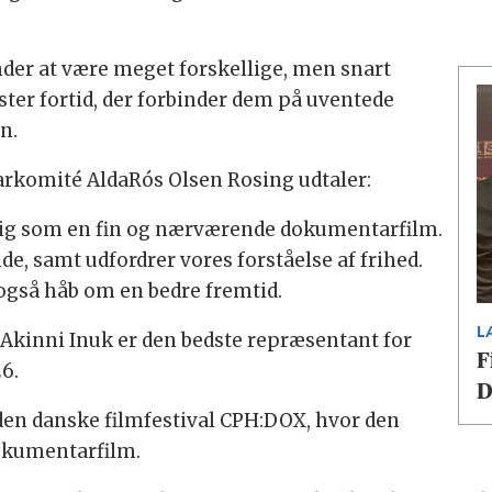
inder at være meget forskellige, men snart
ster fortid, der forbinder dem på uventede
n.
arkomité AldaRós Olsen Rosing udtaler:
ig som en fin og nærværende dokumentarfilm.
, samt udfordrer vores forståelse af frihed.
 også håb om en bedre fremtid.
L
Akinni Inuk er den bedste repræsentant for
F
6.
D
en danske filmfestival CPH:DOX, hvor den
Dokumentarfilm.