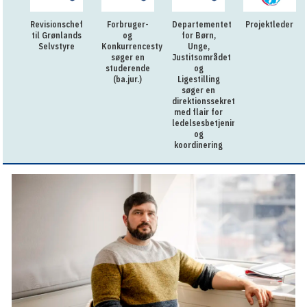
Revisionschef
Forbruger-
Departementet
Projektleder
til Grønlands
og
for Børn,
Selvstyre
Konkurrencestyrelsen
Unge,
søger en
Justitsområdet
studerende
og
(ba.jur.)
Ligestilling
søger en
direktionssekretær
med flair for
ledelsesbetjening
og
koordinering