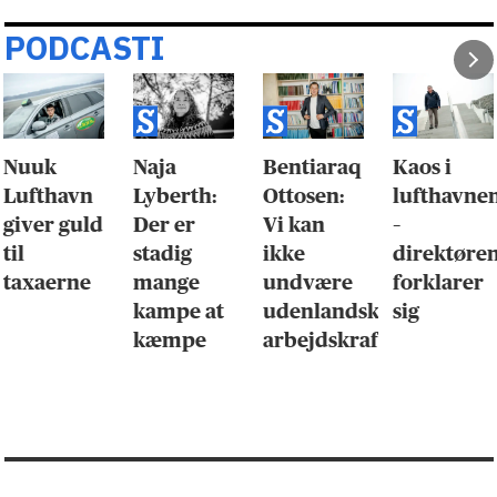
PODCASTI
Nuuk
Naja
Bentiaraq
Kaos i
Lufthavn
Lyberth:
Ottosen:
lufthavne
giver guld
Der er
Vi kan
–
til
stadig
ikke
direktøre
taxaerne
mange
undvære
forklarer
kampe at
udenlandsk
sig
kæmpe
arbejdskraft