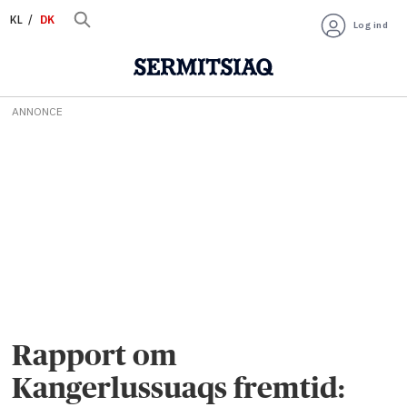
KL
DK
Log ind
ANNONCE
Rapport om
Kangerlussuaqs fremtid: