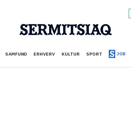
JOB
SAMFUND
ERHVERV
KULTUR
SPORT