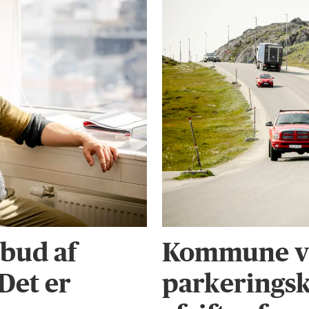
bud af
Kommune vi
 Det er
parkeringsk