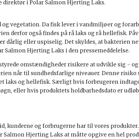
 direktør i Polar Salmon Hjerting Laks.
nd og vegetation. Da fisk lever i vandmiljøer og fora
en derfor også findes på rå laks og rå hellefisk. Påvis
r dårlig eller uspiselig. Det skyldes, at bakterien ne
lar Salmon Hjerting Laks i den pressemeddelelse.
 styrede omstændigheder risikere at udvikle sig - 
terien når til sundhedsfarlige niveauer. Denne risik
 laks og hellefisk. Særligt hvis forbrugeren indtage
øgn, eller hvis produktets holdbarhedsdato er udløb
lid, kunderne og forbrugerne har til vores produkter.
Salmon Hjerting Laks at måtte opgive en hel produk