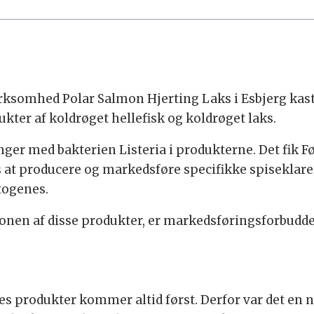
rksomhed Polar Salmon Hjerting Laks i Esbjerg kast
kter af koldrøget hellefisk og koldrøget laks.
nger med bakterien Listeria i produkterne. Det fik Fød
at producere og markedsføre specifikke spiseklare 
togenes.
nen af disse produkter, er markedsføringsforbudd
res produkter kommer altid først. Derfor var det en 