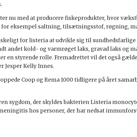
.
ter nu med at producere fiskeprodukter, hvor vækst
m for eksempel saltning, tilsætningsstof, røgning, 
keligt for listeria at udvikle sig til sundhedsfarlig
dt andet kold- og varmrøget laks, gravad laks og m
er en styrende rolle. Fremadrettet vil det også gælde
r Jesper Kelly Innes.
roppede Coop og Rema 1000 tidligere på året samar
åren sygdom, der skyldes bakterien Listeria monocyt
meningitis hos personer, der har nedsat immunforsv