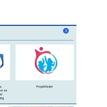
e,
Projektleder
Praktikkoordinator t
ger en
N
or
ing