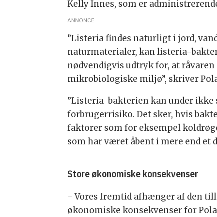
Kelly Innes, som er administrerende
ANNONCE
”Listeria findes naturligt i jord, va
naturmaterialer, kan listeria-bakteri
nødvendigvis udtryk for, at råvaren e
mikrobiologiske miljø”, skriver Po
”Listeria-bakterien kan under ikke
forbrugerrisiko. Det sker, hvis bak
faktorer som for eksempel koldrøget
som har været åbent i mere end et d
Store økonomiske konsekvenser
- Vores fremtid afhænger af den til
økonomiske konsekvenser for Polar 