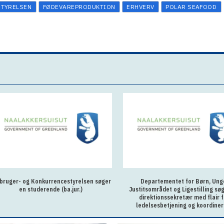
STYRELSEN
FØDEVAREPRODUKTION
ERHVERV
POLAR SEAFOOD
bruger- og Konkurrencestyrelsen søger
Departementet for Børn, Ung
en studerende (ba.jur.)
Justitsområdet og Ligestilling sø
direktionssekretær med flair f
ledelsesbetjening og koordiner