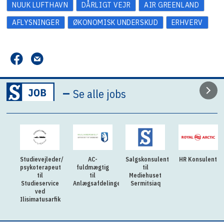
NUUK LUFTHAVN
DÅRLIGT VEJR
AIR GREENLAND
AFLYSNINGER
ØKONOMISK UNDERSKUD
ERHVERV
–
Se alle jobs
Studievejleder/
AC-
Salgskonsulent
HR Konsulent
psykoterapeut
fuldmægtig
til
til
til
Mediehuset
Studieservice
Anlægsafdelingen
Sermitsiaq
ved
Ilisimatusarfik