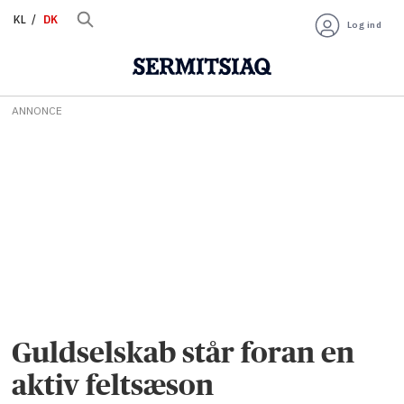
KL
DK
Log ind
ANNONCE
Guldselskab står foran en
aktiv feltsæson