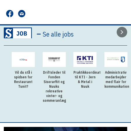
–
Se alle jobs
Vil du stå i
Driftsleder til
Praktikkoordinator
Administrativ
spidsen for
Fonden
til KTI - Jern
medarbejder
Restaurant
Sisorarfiit og
& Metal i
med flair for
Tunit?
Nuuks
Nuuk
kommunikation
rekreative
vinter- og
sommeranlæg