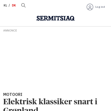
KL
DK
Log ind
ANNONCE
MOTOORI
Elektrisk klassiker snart i
Grønland