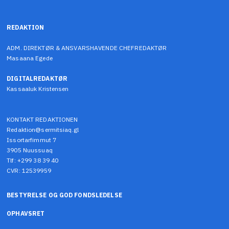
REDAKTION
ADM. DIREKTØR & ANSVARSHAVENDE CHEFREDAKTØR
Masaana Egede
DIGITALREDAKTØR
Kassaaluk Kristensen
KONTAKT REDAKTIONEN
Redaktion@sermitsiaq.gl
Issortarfimmut 7
3905 Nuussuaq
Tlf: +299 38 39 40
CVR: 12539959
BESTYRELSE OG GOD FONDSLEDELSE
OPHAVSRET