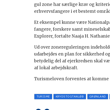
gul zone har særlige krav og kriter
erhvervsfangere i et bestemt områd
Et eksempel kunne være Nationalpar
fangere, forskere samt mineselska
Explorer, fortalte Naaja H. Nathaniel
Ud over zonereguleringen indeholder
udarbejdes en plan for sikkerhed og 
betydelig del af ejerkredsen skal 
af lokal arbejdskraft.
Turismeloven forventes at komme i h
TURISME
KRYDSTOGTANLØB
GRØNLAND