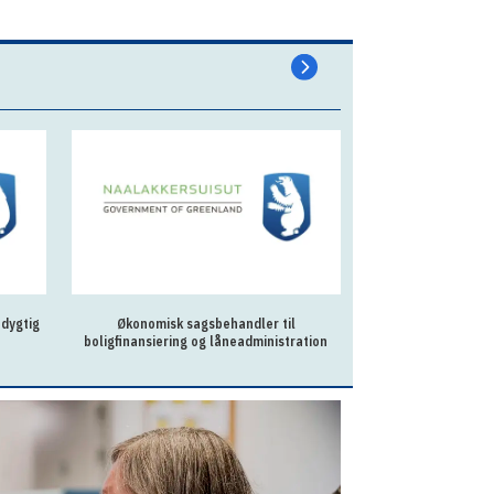
 dygtig
Økonomisk sagsbehandler til
To behandlere til
boligfinansiering og låneadministration
Qaq