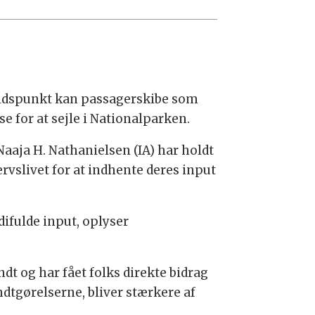
e tidspunkt kan passagerskibe som
e for at sejle i Nationalparken.
aaja H. Nathanielsen (IA) har holdt
slivet for at indhente deres input
ifulde input, oplyser
ndt og har fået folks direkte bidrag
ndtgørelserne, bliver stærkere af