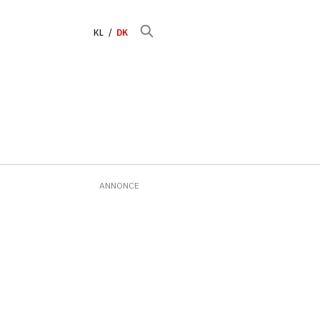
KL
DK
ANNONCE