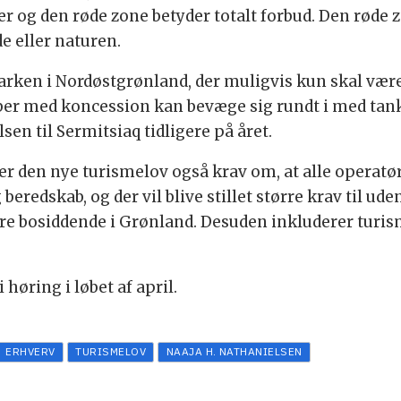
ier og den røde zone betyder totalt forbud. Den røde
e eller naturen.
ken i Nordøstgrønland, der muligvis kun skal være 
ber med koncession kan bevæge sig rundt i med tan
sen til Sermitsiaq tidligere på året.
 den nye turismelov også krav om, at alle operatør
beredskab, og der vil blive stillet større krav til ud
være bosiddende i Grønland. Desuden inkluderer tur
øring i løbet af april.
ERHVERV
TURISMELOV
NAAJA H. NATHANIELSEN