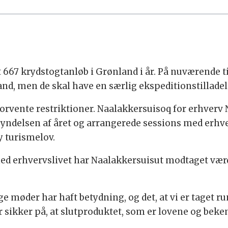
alt 667 krydstogtanløb i Grønland i år. På nuværend
nd, men de skal have en særlig ekspeditionstilladels
orvente restriktioner. Naalakkersuisoq for erhverv N
delsen af året og arrangerede sessions med erhverv
ny turismelov.
ed erhvervslivet har Naalakkersuisut modtaget værd
ge møder har haft betydning, og det, at vi er taget ru
r sikker på, at slutproduktet, som er lovene og beke