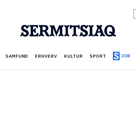
JOB
SAMFUND
ERHVERV
KULTUR
SPORT