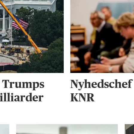
r Trumps
Nyhedschef 
illiarder
KNR