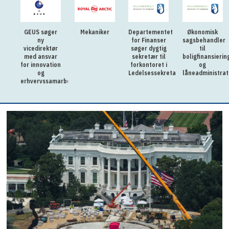
GEUS søger
Mekaniker
Departementet
Økonomisk
ny
for Finanser
sagsbehandler
vicedirektør
søger dygtig
til
med ansvar
sekretær til
boligfinansierin
for innovation
forkontoret i
og
og
Ledelsessekretariatet
låneadministrat
erhvervssamarbejde