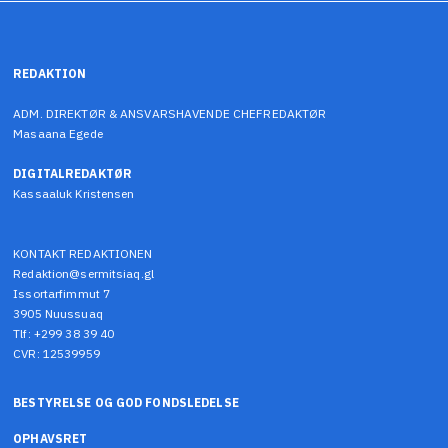
REDAKTION
ADM. DIREKTØR & ANSVARSHAVENDE CHEFREDAKTØR
Masaana Egede
DIGITALREDAKTØR
Kassaaluk Kristensen
KONTAKT REDAKTIONEN
Redaktion@sermitsiaq.gl
Issortarfimmut 7
3905 Nuussuaq
Tlf: +299 38 39 40
CVR: 12539959
BESTYRELSE OG GOD FONDSLEDELSE
OPHAVSRET