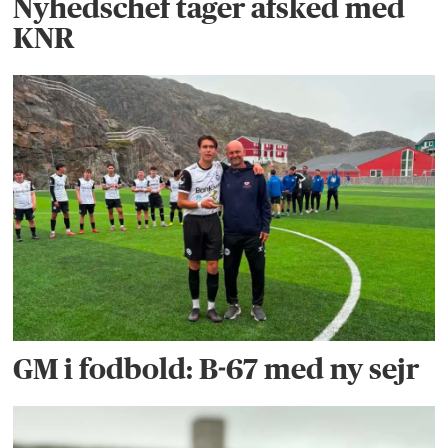
Nyhedschef tager afsked med
KNR
GM i fodbold: B-67 med ny sejr