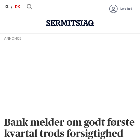
KL
DK
Log ind
ANNONCE
Bank melder om godt første
kvartal trods forsigtighed